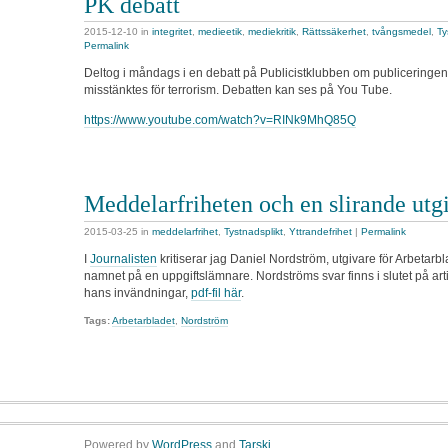
PK debatt
2015-12-10
in
integritet
,
medieetik
,
mediekritik
,
Rättssäkerhet
,
tvångsmedel
,
Ty
Permalink
Deltog i måndags i en debatt på Publicistklubben om publiceringe
misstänktes för terrorism. Debatten kan ses på You Tube.
https://www.youtube.com/watch?v=RINk9MhQ85Q
Meddelarfriheten och en slirande utg
2015-03-25
in
meddelarfrihet
,
Tystnadsplikt
,
Yttrandefrihet
|
Permalink
I
Journalisten
kritiserar jag Daniel Nordström, utgivare för Arbetarblad
namnet på en uppgiftslämnare. Nordströms svar finns i slutet på arti
hans invändningar,
pdf-fil här
.
Tags:
Arbetarbladet
,
Nordström
Powered by
WordPress
and
Tarski