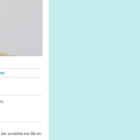
rag
ry.
är anställda har fått sin