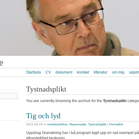
e
Startsida
CV
dokument
kontakt
litteratur
om mig
uppd
Tystnadsplikt
You are currently browsing the archive for the
Tystnadsplikt
catego
Tig och lyd
2021-03-26
in
meddelarfrihet
,
Repressalie
,
Tystnadsplikt
|
Permalink
Uppdrag Granskning har i två program tagit upp en rad exempel på d
yttrandefrihet beskuren.