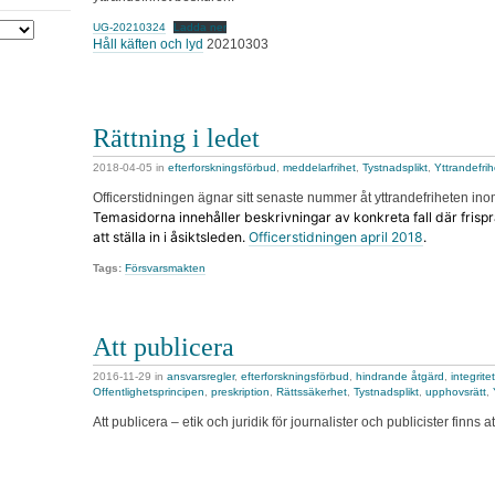
UG-20210324
Ladda ner
Håll käften och lyd
20210303
Rättning i ledet
2018-04-05
in
efterforskningsförbud
,
meddelarfrihet
,
Tystnadsplikt
,
Yttrandefrih
Officerstidningen ägnar sitt senaste nummer åt yttrandefriheten in
Temasidorna innehåller beskrivningar av konkreta fall där frisp
att ställa in i åsiktsleden.
Officerstidningen april 2018
.
Tags:
Försvarsmakten
Att publicera
2016-11-29
in
ansvarsregler
,
efterforskningsförbud
,
hindrande åtgärd
,
integritet
Offentlighetsprincipen
,
preskription
,
Rättssäkerhet
,
Tystnadsplikt
,
upphovsrätt
,
Att publicera – etik och juridik för journalister och publicister finns 