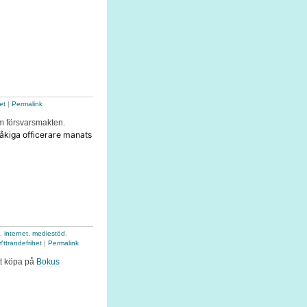
et
|
Permalink
om försvarsmakten.
råkiga officerare manats
,
internet
,
mediestöd
,
Yttrandefrihet
|
Permalink
att köpa på
Bokus