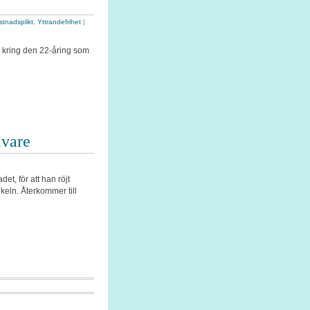
stnadsplikt
,
Yttrandefrihet
|
n kring den 22-åring som
ivare
et, för att han röjt
keln. Återkommer till