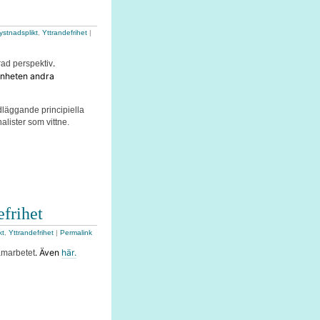
ystnadsplikt
,
Yttrandefrihet
|
.
ad perspektiv
enheten andra
dläggande principiella
lister som vittne.
efrihet
kt
,
Yttrandefrihet
|
Permalink
. Även
här.
amarbetet