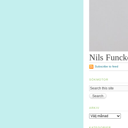
Nils Funck
Subscribe to feed
SÖKMOTOR
ARKIV
Arkiv
KATEGORIER