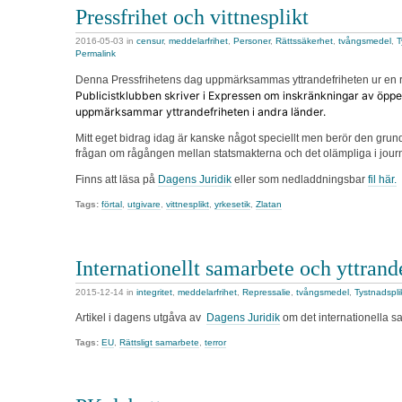
Pressfrihet och vittnesplikt
2016-05-03
in
censur
,
meddelarfrihet
,
Personer
,
Rättssäkerhet
,
tvångsmedel
,
T
Permalink
Denna Pressfrihetens dag uppmärksammas yttrandefriheten ur en r
Publicistklubben skriver i Expressen om inskränkningar av öpp
uppmärksammar yttrandefriheten i andra länder.
Mitt eget bidrag idag är kanske något speciellt men berör den grun
frågan om rågången mellan statsmakterna och det olämpliga i journa
Finns att läsa på
Dagens Juridik
eller som nedladdningsbar
fil här.
Tags:
förtal
,
utgivare
,
vittnesplikt
,
yrkesetik
,
Zlatan
Internationellt samarbete och yttrand
2015-12-14
in
integritet
,
meddelarfrihet
,
Repressalie
,
tvångsmedel
,
Tystnadspli
Artikel i dagens utgåva av
Dagens Juridik
om det internationella s
Tags:
EU
,
Rättsligt samarbete
,
terror