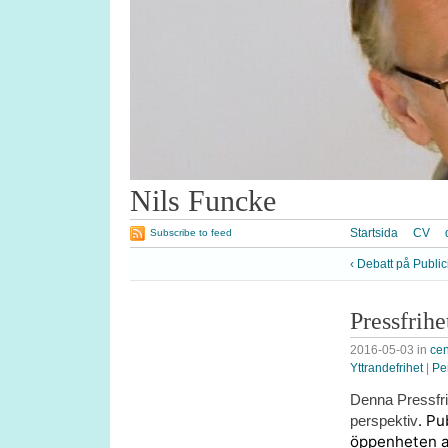
Nils Funcke
Startsida
CV
Subscribe to feed
‹ Debatt på Publi
Pressfrihe
2016-05-03
in
cen
Yttrandefrihet
|
Pe
Denna Pressfr
. Pu
perspektiv
öppenheten a