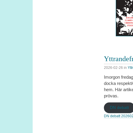
Yttrandef
2026-02-26
in
Ytt
Imorgon freda
docka respekti
hem. Här artike
prövas.
DN debatt
DN debatt 202602