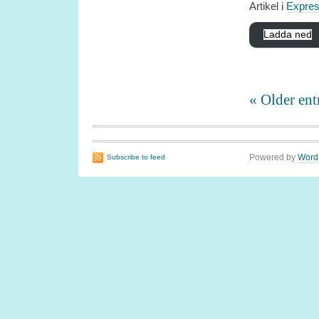
Artikel i
Expre
Ladda ned
« Older ent
Powered by
Word
Subscribe to feed