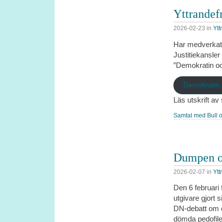
Yttrandefr
2026-02-23
in
Ytt
Har medverkat 
Justitiekansler
”Demokratin o
Demokratin
Läs utskrift av
Samtal med Bull o
Dumpen oc
2026-02-07
in
Ytt
Den 6 februari 
utgivare gjort s
DN-debatt om de
dömda pedofile