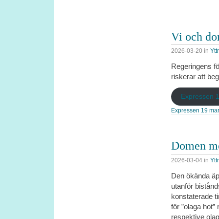
Vi och do
2026-03-20
in
Ytt
Regeringens för
riskerar att b
Expressen 
Expressen 19 mar
Domen mot
2026-03-04
in
Ytt
Den ökända äpp
utanför bistånd
konstaterade t
för ”olaga hot
respektive olaga