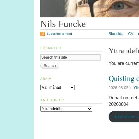
Nils Funcke
Startsida
CV
Subscribe to feed
SÖKMOTOR
Yttrandef
You are current
Quisling 
ARKIV
Arkiv
2026-08-05
in
Ytt
Debatt om deba
KATEGORIER
20260804
Kategorier
Expressen, 