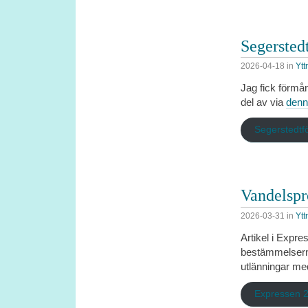
Segersted
2026-04-18
in
Ytt
Jag fick förmån
del av via
denn
Segerstedtf
Vandelspr
2026-03-31
in
Ytt
Artikel i Expr
bestämmelserna
utlänningar med
Expressen 