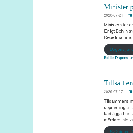
Minister p
2026-07-24
in
Ytt
Ministern för ci
Enligt Bohlin st
Rebellmammorna
Dagens jurid
Bohlin Dagens ju
Tillsätt 
2026-07-17
in
Ytt
Tillsammans me
uppmaning till 
kartlägga hur t
mördare inte k
SvD debatt