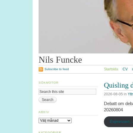
Nils Funcke
Startsida
CV
Subscribe to feed
SÖKMOTOR
Quisling 
2026-08-05
in
Ytt
Debatt om deba
20260804
ARKIV
Arkiv
Expressen, 
KATEGORIER