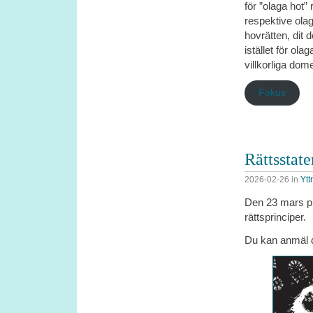
för ”olaga hot
respektive olaga
hovrätten, dit 
istället för ol
villkorliga do
Fokus
Rättsstate
2026-02-26
in
Ytt
Den 23 mars pr
rättsprinciper.
Du kan anmäl d