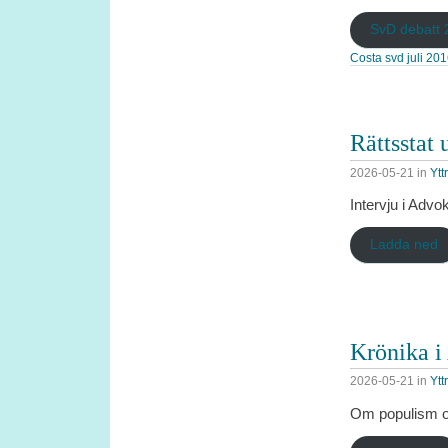
SvD debatt
Costa svd juli 20
Rättsstat 
2026-05-21
in
Ytt
Intervju i Adv
Ladda ned
Krönika i
2026-05-21
in
Ytt
Om populism oc