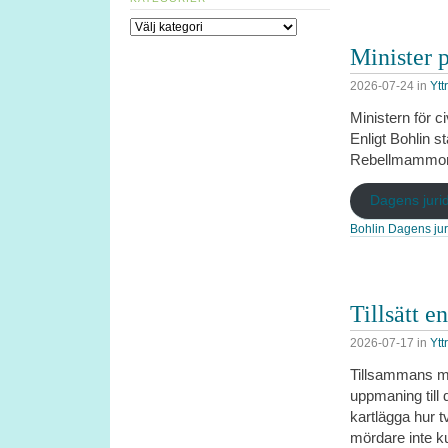
Kategorier
Minister p
2026-07-24
in
Ytt
Ministern för ci
Enligt Bohlin st
Rebellmammorna
Dagens jurid
Bohlin Dagens ju
Tillsätt 
2026-07-17
in
Ytt
Tillsammans me
uppmaning till 
kartlägga hur t
mördare inte k