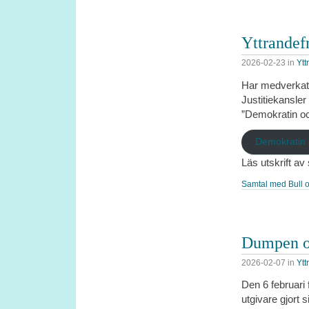
Yttrandefr
2026-02-23
in
Ytt
Har medverkat 
Justitiekansler
”Demokratin o
Demokratin
Läs utskrift av
Samtal med Bull o
Dumpen oc
2026-02-07
in
Ytt
Den 6 februari 
utgivare gjort s