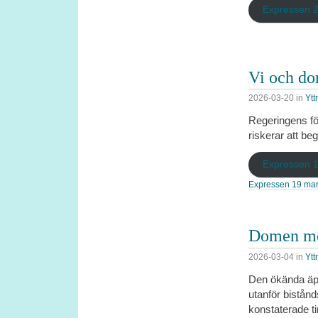
Expressen 
Vi och do
2026-03-20
in
Ytt
Regeringens för
riskerar att b
Expressen 
Expressen 19 mar
Domen mot
2026-03-04
in
Ytt
Den ökända äpp
utanför bistånd
konstaterade t