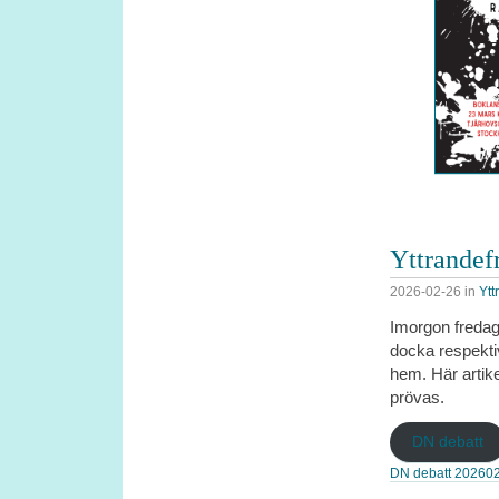
Yttrandef
2026-02-26
in
Ytt
Imorgon freda
docka respekti
hem. Här artike
prövas.
DN debatt
DN debatt 202602