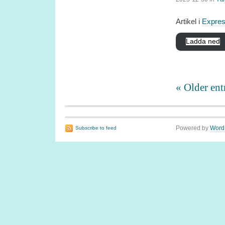
Artikel i
Expre
Ladda ned
« Older ent
Powered by
Word
Subscribe to feed