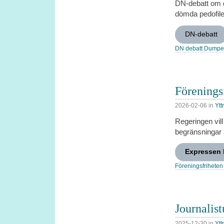
DN-debatt om de
dömda pedofile
DN-debatt
DN debatt Dump
Förenings
2026-02-06
in
Ytt
Regeringen vill
begränsningar 
Expressen 
Föreningsfrihete
Journalis
2025-12-30
in
Ytt