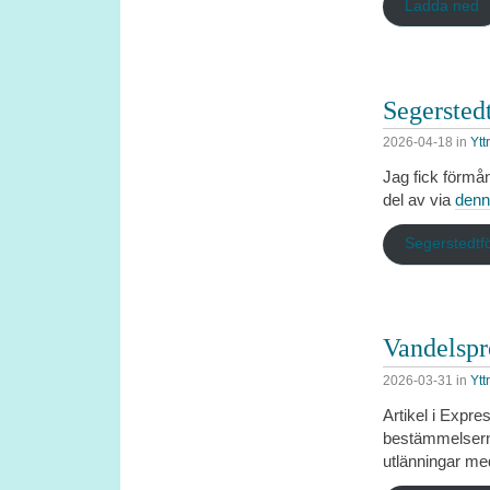
Ladda ned
Segersted
2026-04-18
in
Ytt
Jag fick förmån
del av via
denn
Segerstedtf
Vandelspr
2026-03-31
in
Ytt
Artikel i Expr
bestämmelserna
utlänningar med