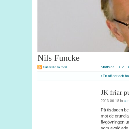
Nils Funcke
Startsida
CV
Subscribe to feed
‹ En officer och h
JK friar 
2013-06-18
in
cen
På tisdagen be
mot de grundla
flygövningen u
som avslöjade 