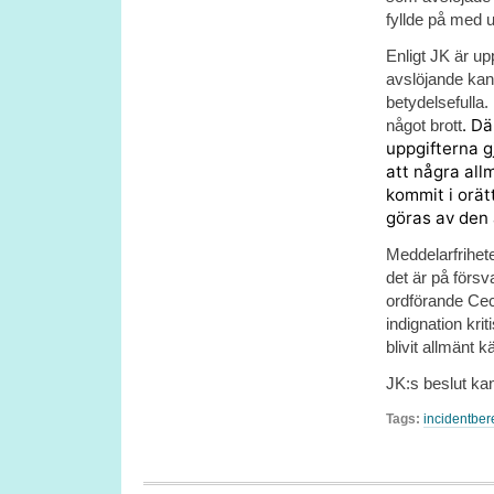
fyllde på med u
Enligt JK är up
avslöjande kan 
betydelsefulla
. Dä
något brott
uppgifterna g
att några al
kommit i orät
göras av den
Meddelarfrihete
det är på förs
ordförande Cec
indignation kri
blivit allmänt 
JK:s beslut ka
Tags:
incidentbe