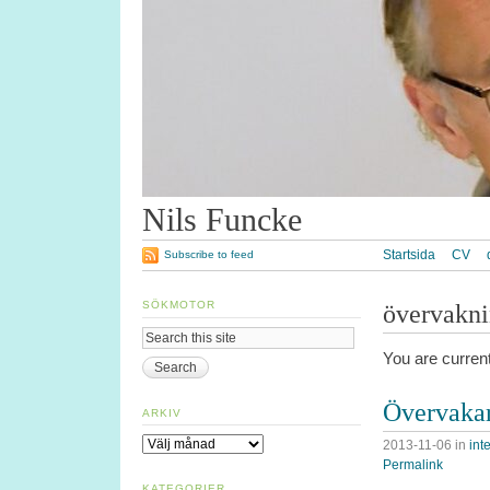
Nils Funcke
Startsida
CV
Subscribe to feed
SÖKMOTOR
övervakn
You are curren
Övervakar
ARKIV
Arkiv
2013-11-06
in
inte
Permalink
KATEGORIER