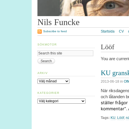
Nils Funcke
Startsida
CV
Subscribe to feed
SÖKMOTOR
Lööf
You are curren
KU gransk
ARKIV
Arkiv
2013-06-18
in
Off
När riksdagens
KATEGORIER
och låtanden br
Kategorier
ställer frågor
kommentar”
.
Tags:
KU
,
Lööf
,
n