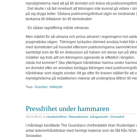
myndigheterna med att gå till domstol och kräva ett publiceringsför
. Det skulle i så fall inneburit att tidningen inte kunnat gå vidare i si
på sig dryga böter. Sådana publiceringsförbud utgör en hindrande 
tankarna till diktaturer än till demokratier
. En sådan lagstiftning måste utmanas.
Men istället för att utmana och pröva allvaret i regeringens hot va
pragmatiska vägen. Tidningen lyckades därmed avvärja hotet från
med dumstruten på huvudet eftersom publiceringarna sannolikt komm
samtidigt som de får en diskussion på halsen om deras syn på yttr
inställer sig trots allt om tidningens agerande är effektivt i längde
nästa hot kommer? Ska ytterligare hårddiskar hamna under hamma
en domstol efter en anmälan belägga tidningen med publiceringsf
hårddiskar som slagits sönder. Att ge efter för kraven istället för at
myndigheterna på redaktionen riskerar att undergräva tilltron till m
Tags:
Guardian
,
källskydd
Pressfrihet under hammaren
2013-08-21
in
meddelarfrihet
,
Rättssäkerhet
,
tvångsmedel
|
Permalink
I måndags berättade The Guardians chefredaktör Alan Rusbridger att
antal datorer/hårddiskar med hemligt material som de fått från NS
Snowden