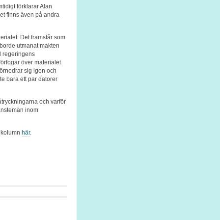
idigt förklarar Alan
let finns även på andra
terialet. Det framstår som
n borde utmanat makten
d regeringens
örfogar över materialet
 förnedrar sig igen och
te bara ett par datorer
åtryckningarna och varför
tjänstemän inom
s kolumn
här
.