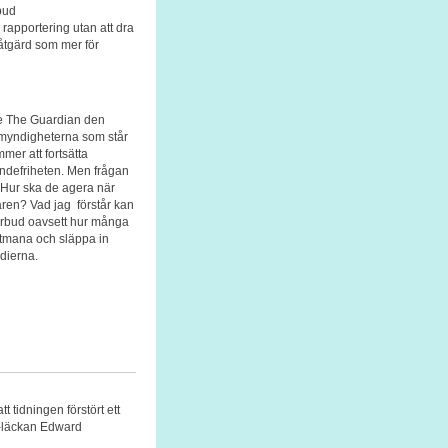
bud
n rapportering utan att dra
åtgärd som mer för
lde The Guardian den
 myndigheterna som står
er att fortsätta
andefriheten. Men frågan
n. Hur ska de agera när
ren? Vad jag förstår kan
örbud oavsett hur många
t utmana och släppa in
edierna.
 tidningen förstört ett
A-läckan Edward