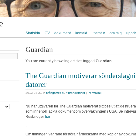
e
Startsida
CV
dokument
kontakt
litteratur
om mig
uppd
Guardian
You are currently browsing articles tagged
Guardian
.
The Guardian motiverar sönderslagn
datorer
2013-08-21
in
tvångsmedel
,
Yttrandefrihet
|
Permalink
Nu har utgivaren för The Guardian motiverat sitt beslut att destruer
som innehöll läckta dokument om övervakningen i USA. Se intervj
Rusbridger
här
.
Om tidningen vägrade förstöra hårddiskarna med kopior av dokum