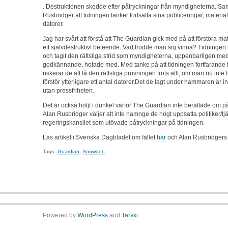
. Destruktionen skedde efter påtryckningar från myndigheterna. Samt
Rusbridger att tidningen tänker fortsätta sina publiceringar, materia
datorer.
Jag har svårt att förstå att The Guardian gick med på att förstöra ma
ett självdestruktivt beteende. Vad trodde man sig vinna? Tidninge
och tagit den rättsliga strid som myndigheterna, uppenbarligen me
godkännande, hotade med. Med tanke på att tidningen fortfarande f
riskerar de att få den rättsliga prövningen trots allt, om man nu inte
förstör ytterligare ett antal datorer.Det de lagt under hammaren är in
utan pressfriheten.
Det är också höljt i dunkel varför The Guardian inte berättade om p
Alan Rusbridger väljer att inte namnge de högt uppsatta politiker/
regeringskansliet som utövade påtryckningar på tidningen.
Läs artikel i Svenska Dagbladet om fallet
här
och Alan Rusbridger
Tags:
Guardian
,
Snowden
Powered by
WordPress
and
Tarski