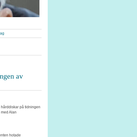
rag
ingen av
a hårddiskar på tidningen
u med Alan
enten hotade