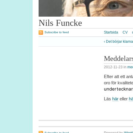
Nils Funcke
Startsida
CV
Subscribe to feed
‹ Det börjar klarn
Meddelars
2012-11-23
in
med
Efter att ett a
oro för kvalit
undertecknar
Läs
här
eller
hä
Subscribe to feed