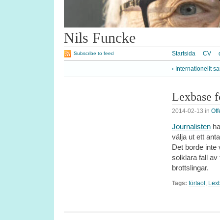
Nils Funcke
Startsida
CV
Subscribe to feed
‹ Internationellt s
Lexbase f
2014-02-13
in
Off
Journalisten
ha
välja ut ett an
Det borde inte 
solklara fall av
brottslingar.
Tags:
förtaol
,
Lex