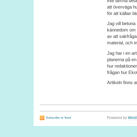
inte lämna deta
att överväga h
för att källan bl
Jag vill betona
kännedom om he
av att sakfråga
material, och i
Jag har i en ar
planerna på en
hur redaktionen 
frågan hur Ekot
Artikeln finns a
Powered by
Word
Subscribe to feed