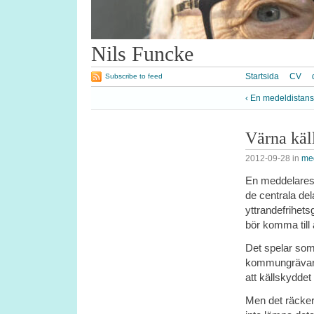
Nils Funcke
Startsida
CV
Subscribe to feed
‹ En medeldistans
Värna käl
2012-09-28
in
med
En meddelares 
de centrala del
yttrandefrihetsg
bör komma till
Det spelar som 
kommungrävare 
att källskyddet 
Men det räcker