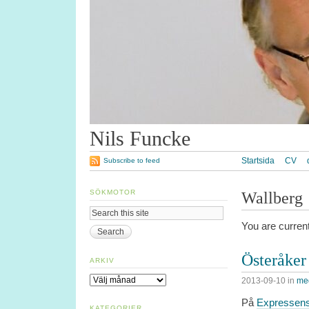
Nils Funcke
Startsida
CV
Subscribe to feed
SÖKMOTOR
Wallberg
You are curren
Österåker
ARKIV
Arkiv
2013-09-10
in
med
På
Expressens
KATEGORIER