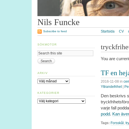
Nils Funcke
Startsida
CV
Subscribe to feed
SÖKMOTOR
tryckfrih
You are curren
TF en hej
ARKIV
Arkiv
2016-11-08
in
cen
Yttrandefrihet
|
Pe
KATEGORIER
Den beskrivs s
Kategorier
tryckfrihetsför
varje fall podd
podd
.
Kan även
Tags:
Forsskål
,
tr