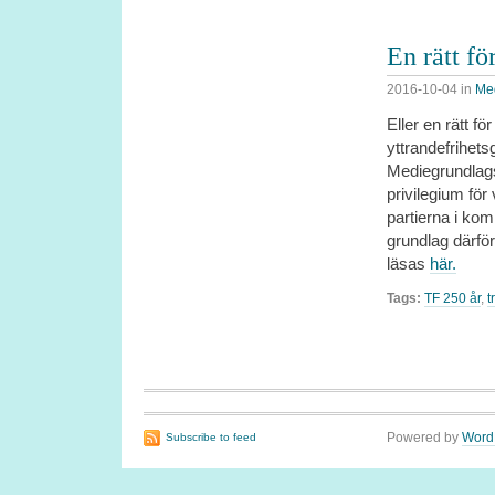
En rätt fö
2016-10-04
in
Me
Eller en rätt för
yttrandefrihets
Mediegrundlags
privilegium fö
partierna i kom
grundlag därför
läsas
här.
Tags:
TF 250 år
,
t
Powered by
Word
Subscribe to feed