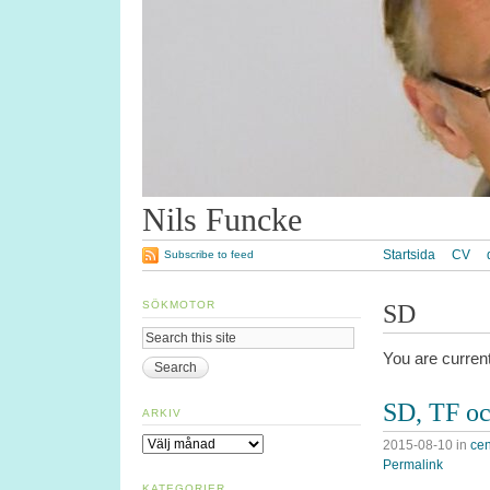
Nils Funcke
Startsida
CV
Subscribe to feed
SÖKMOTOR
SD
You are curren
SD, TF o
ARKIV
Arkiv
2015-08-10
in
cen
Permalink
KATEGORIER