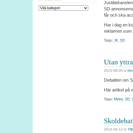
Justitiekansler
Kategorier
SD annonserna 
får och ska ac
Har i dag en ko
reklamen som 
Tags:
JK
,
SD
Utan yttr
2015-08-05
in
hin
Debatten om S
Här artikel på
Tags:
Metro
,
SD
,
Skoldebatt
2014-04-12
in
Ytt