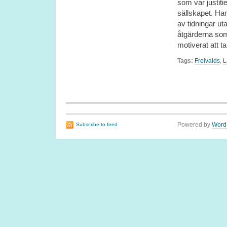
som var justiti
sällskapet. Han
av tidningar ut
åtgärderna som
motiverat att ta
Tags:
Freivalds
,
L
Powered by
Word
Subscribe to feed