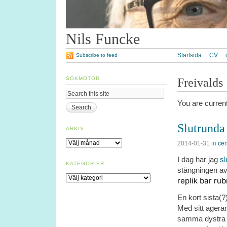
Nils Funcke
Startsida
CV
Subscribe to feed
SÖKMOTOR
Freivalds
You are curren
Slutrunda
ARKIV
Arkiv
2014-01-31
in
cen
I dag har jag
sl
KATEGORIER
stängningen a
Kategorier
replik bar ru
En kort sista(
Med sitt ageran
samma dystra 