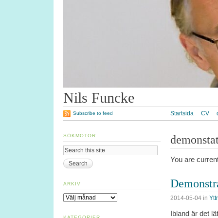
Nils Funcke
Startsida
CV
Subscribe to feed
SÖKMOTOR
demonstat
You are curren
Demonstra
ARKIV
Arkiv
2014-05-04
in
Ytt
Ibland är det l
KATEGORIER