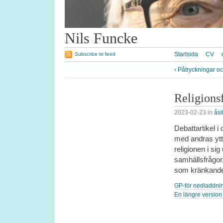
Nils Funcke
Startsida
CV
Subscribe to feed
‹ Påtryckningar o
Religionsf
2023-02-23
in
åsi
Debattartikel 
med andras yttr
religionen i si
samhällsfrågor,
som kränkande
GP-för nedladdni
En längre version