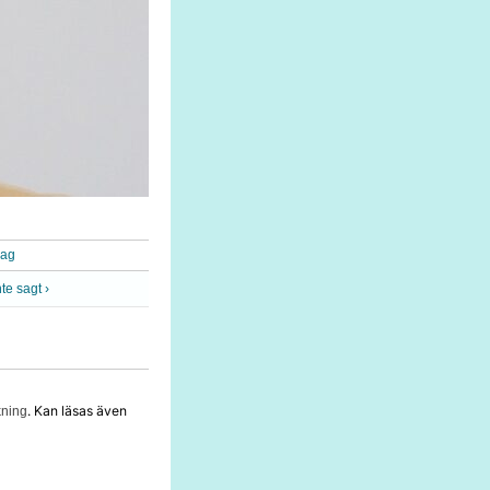
rag
nte sagt ›
. Kan läsas även
kning