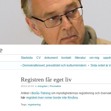
e
Startsida
CV
dokument
kontakt
litteratur
om mig
uppd
‹ Demokratikravet, presstödet och kulturministern
•
Sista ordet är i
Registren får eget liv
2013-10-01
in
integritet
|
Permalink
Artikel i
Borås-Tidning
om myndigheternas registrering och överva
här
registret över romer borde inte förvåna
.
Tags:
registrering