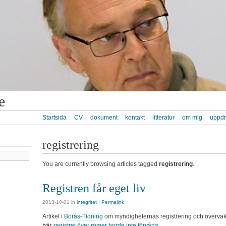
e
Startsida
CV
dokument
kontakt
litteratur
om mig
uppd
registrering
You are currently browsing articles tagged
registrering
.
Registren får eget liv
2013-10-01
in
integritet
|
Permalink
Artikel i
Borås-Tidning
om myndigheternas registrering och överva
här
registret över romer borde inte förvåna
.