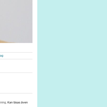
rag
. Kan läsas även
kning