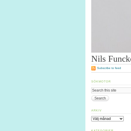
Nils Funck
Subscribe to feed
SÖKMOTOR
ARKIV
Arkiv
KATEGORIER