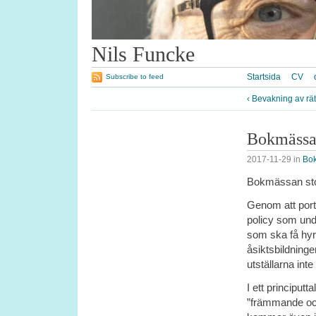
Nils Funcke
Startsida
CV
Subscribe to feed
‹ Bevakning av rä
Bokmässan
2017-11-29
in
Bo
Bokmässan stod
Genom att port
policy som und
som ska få hyra
åsiktsbildning
utställarna inte
I ett
principutt
”
främmande och 