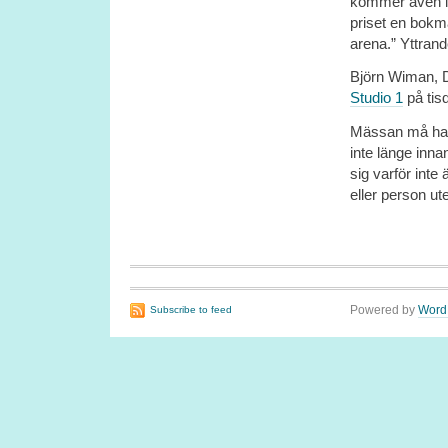
kommer även i f
priset en bokm
arena.”
Yttrand
Björn Wiman, D
Studio 1
på tis
Mässan må ha l
inte länge inn
sig varför inte
eller person ut
Powered by
Word
Subscribe to feed