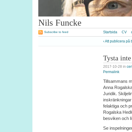
Nils Funcke
Startsida
CV
Subscribe to feed
‹ Att publicera p
Tysta int
2017-10-28
in
cen
Permalink
Tillsammans me
Anna Rogalska 
Juridik. Skilje
inskränkningar
felaktiga och p
Rogalska Hedlun
besviken och li
Se inspelning