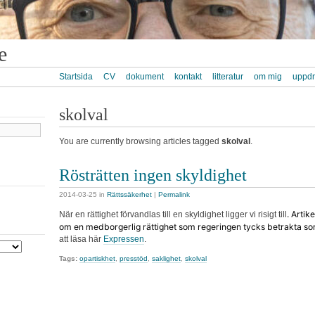
e
Startsida
CV
dokument
kontakt
litteratur
om mig
uppd
skolval
You are currently browsing articles tagged
skolval
.
Rösträtten ingen skyldighet
2014-03-25
in
Rättssäkerhet
|
Permalink
. Artik
När en rättighet förvandlas till en skyldighet ligger vi risigt till
om en medborgerlig rättighet som regeringen tycks betrakta so
att läsa här
Expressen
.
Tags:
opartiskhet
,
presstöd
,
saklighet
,
skolval