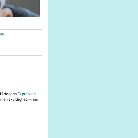
rag
el i dagens
Expressen
m en skyldighet
.
Finns