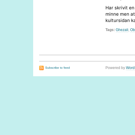
Har skrivit en
minne men att
kultursidan k
Tags:
Ghezali
,
Ob
Powered by
Word
Subscribe to feed