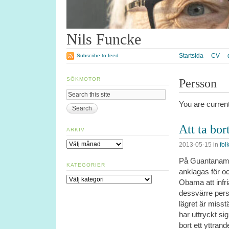
Nils Funcke
Startsida
CV
Subscribe to feed
SÖKMOTOR
Persson
You are curren
Att ta bor
ARKIV
Arkiv
2013-05-15
in
folk
På Guantanamo 
KATEGORIER
anklagas för o
Kategorier
Obama att infria
dessvärre pers
lägret är misst
har uttryckt si
bort ett yttran