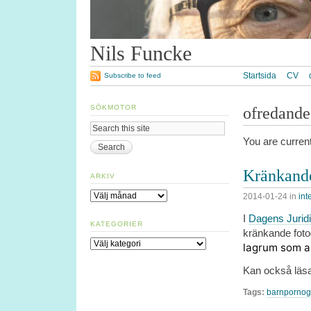
Nils Funcke
Startsida
CV
Subscribe to feed
SÖKMOTOR
ofredande
You are curren
Kränkand
ARKIV
Arkiv
2014-01-24
in
int
I
Dagens Jurid
KATEGORIER
kränkande foto
Kategorier
lagrum som a
Kan också läs
Tags:
barnpornogr