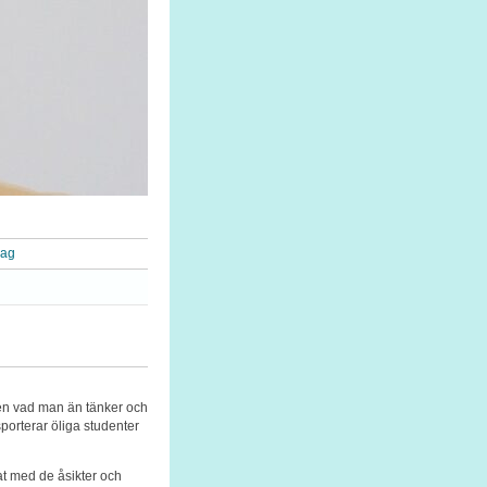
rag
Men vad man än tänker och
porterar öliga studenter
kat med de åsikter och