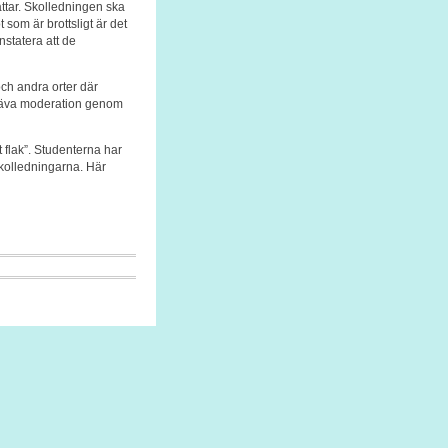
attar. Skolledningen ska
 som är brottsligt är det
nstatera att de
h andra orter där
kräva moderation genom
 flak”. Studenterna har
skolledningarna. Här