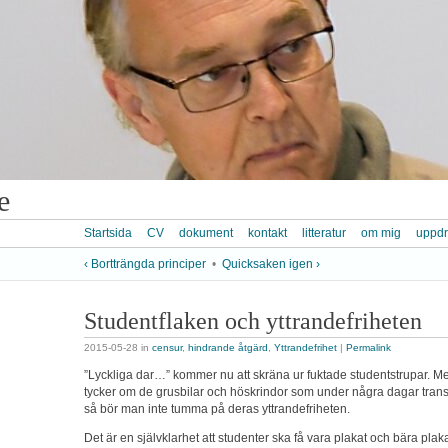
e
Startsida
CV
dokument
kontakt
litteratur
om mig
uppd
‹ Bortträngda principer
•
Quicksaken igen ›
Studentflaken och yttrandefriheten
2015-05-28
in
censur
,
hindrande åtgärd
,
Yttrandefrihet
|
Permalink
”Lyckliga dar…” kommer nu att skräna ur fuktade studentstrupar. 
tycker om de grusbilar och höskrindor som under några dagar trans
så bör man inte tumma på deras yttrandefriheten.
Det är en självklarhet att studenter ska få vara plakat och bära pla