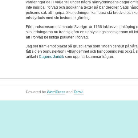
värderingar de i i varje fall under några hänryckningens dagar omf
inte ingripa i förväg och godkänna texter på banderoller. Sägs något
polisens sak att ingripa. Skolledningen kan bara stå bredvid och ko
misslyckats med sin fostrande gärning.
Förhandscensuren lämnade Sverige år 1766 inklusive Linköping oc
skolledningarna nu tror sig göra en upplysningsinsats genom att 
att i förväg besiktiga plakaten i förväg.
Jag ser fram emot plakat på grusbilarna som ”Ingen censur på vårat
fått sig en bonuslektion i yttrandefrihet och förhoppningsvis också 
artikel i
Dagens Juridik
som uppmärksammar frågan.
Powered by
WordPress
and
Tarski