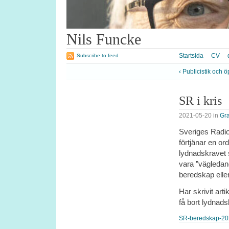
Nils Funcke
Startsida
CV
Subscribe to feed
‹ Publicistik och
SR i kris
2021-05-20
in
Gr
Sveriges Radio
förtjänar en o
lydnadskravet s
vara ”vägledan
beredskap eller 
Har skrivit arti
få bort lydna
SR-beredskap-2