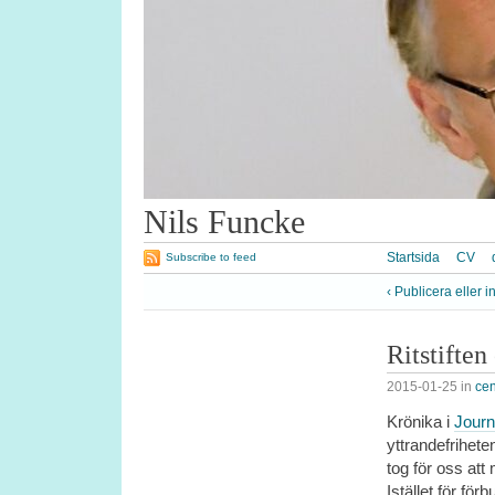
Nils Funcke
Startsida
CV
Subscribe to feed
‹ Publicera eller i
Ritstiften
2015-01-25
in
cen
Krönika i
Journ
yttrandefrihete
tog för oss att
Istället för för