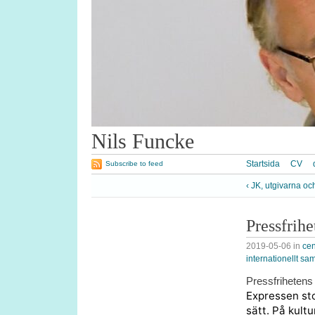
Nils Funcke
Startsida
CV
Subscribe to feed
‹ JK, utgivarna o
Pressfrih
2019-05-06
in
cen
internationellt sa
Pressfriheten
Expressen sto
sätt. På kult