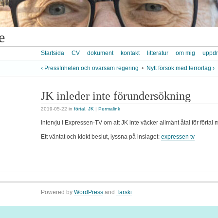
e
Startsida
CV
dokument
kontakt
litteratur
om mig
uppd
‹ Pressfriheten och ovarsam regering
•
Nytt försök med terrorlag ›
JK inleder inte förundersökning
2019-05-22
in
förtal
,
JK
|
Permalink
Intervju i Expressen-TV om att JK inte väcker allmänt åtal för förtal 
Ett väntat och klokt beslut, lyssna på inslaget:
expressen tv
Powered by
WordPress
and
Tarski