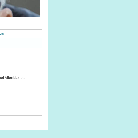
rag
.
mot Aftonbladet