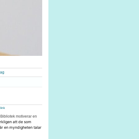
rag
link
Bibliotek motiverar en
rkligen att de som
när en myndigheten talar