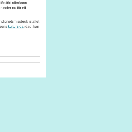
 förstört allmänna
runder nu för ett
ndighetsmissbruk istället
essens
kultursida
idag, kan