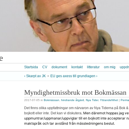
e
Startsida
CV
dokument
kontakt
litteratur
om mig
uppd
‹ Skarpt av JK
•
EU ges axess till grundlagen ›
Myndighetmissbruk mot Bokmässan
2017-07-05
in
Bokmässan
,
hindrande åtgärd
,
Nya Tider
,
Yttrandefrihet
|
Perma
Det finns olika uppfattningar om närvaron av Nya Tiderna på Bok & 
. Men däremot hoppas jag ve
bojkott eller inte. Det kan vi diskutera
uppmuntrar/uppmanar/uppviglar till en bojkott inte accepterar 
maktspråk och tar avstånd från mässledningens beslut.