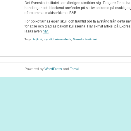
Det Svenska Institutet som återigen utmärker sig. Tidigare för att ha
handlingar och blockerat använder på sitt twitterkonto på osakliga g
oförblommat maktspråk mot B&B.
För bojkottarnas egen skull och framtid bör ta avstånd från detta my
för att le och glädjas bakom kulisserna. Har skrivit artikel på Expr
läsas även
här.
Tags:
bojkott
,
myndighetsmissbruk
,
Svenska institutet
Powered by
WordPress
and
Tarski