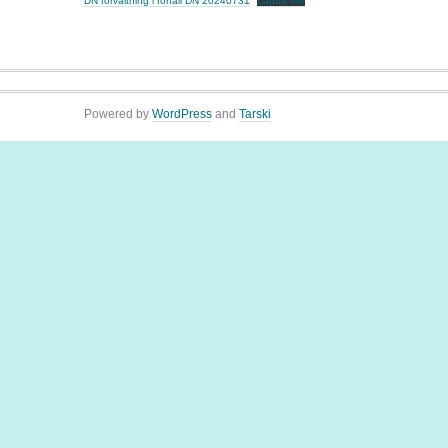
DN förvaltning i förfall DN 20240731
Ladda ner
Powered by
WordPress
and
Tarski