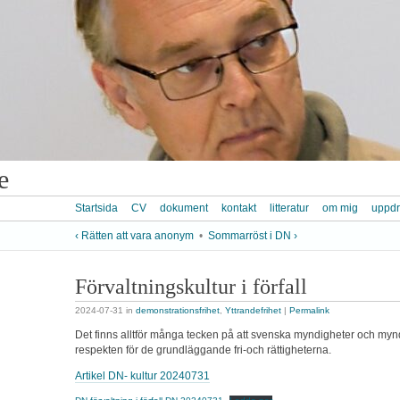
e
Startsida
CV
dokument
kontakt
litteratur
om mig
uppd
‹ Rätten att vara anonym
•
Sommarröst i DN ›
Förvaltningskultur i förfall
2024-07-31
in
demonstrationsfrihet
,
Yttrandefrihet
|
Permalink
Det finns alltför många tecken på att svenska myndigheter och myn
respekten för de grundläggande fri-och rättigheterna.
Artikel DN- kultur 20240731