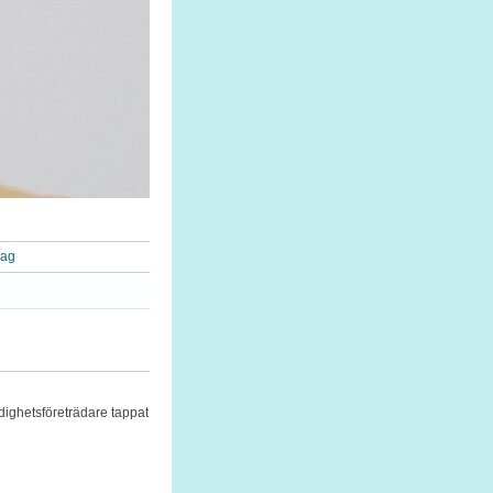
rag
dighetsföreträdare tappat