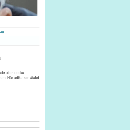
rag
n
ade ut en docka
em. Här artikel om åtalet