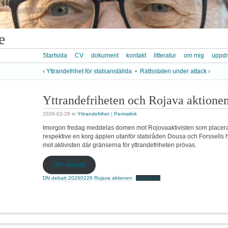
e
Startsida
CV
dokument
kontakt
litteratur
om mig
uppd
‹ Yttrandefrihet för statsanställda
•
Rättsstaten under attack ›
Yttrandefriheten och Rojava aktione
2026-02-26
in
Yttrandefrihet
|
Permalink
Imorgon fredag meddelas domen mot Rojovaaktivisten som placer
respektive en korg äpplen utanför statsråden Dousa och Forssells h
mot aktivisten där gränserna för yttrandefriheten prövas.
DN debatt
DN debatt 20260226 Rojava aktionen
Ladda ner