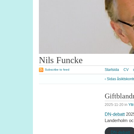
Nils Funcke
Startsida
CV
Subscribe to feed
‹ Sidas åsiktskontr
Giftbland
2025-11-20
in
Ytt
DN-debatt
2025
Landerholm och
DN-debatt