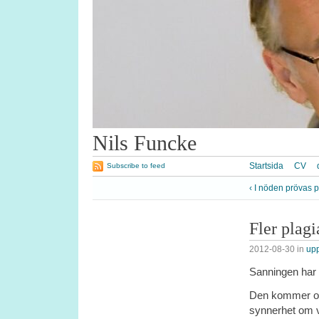
Nils Funcke
Startsida
CV
Subscribe to feed
‹ I nöden prövas 
Fler plagi
2012-08-30
in
upp
Sanningen har 
Den kommer ofta
synnerhet om vi