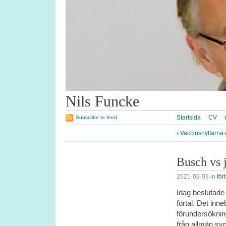
Nils Funcke
Startsida
CV
Subscribe to feed
‹ Vaccinsnyltarna o
Busch vs 
2021-03-03
in
fört
Idag beslutade
förtal. Det inn
förundersökning
från allmän syn